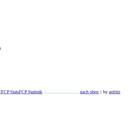
)
FCP Statistik
...............................
nach oben
:: by
anfritz