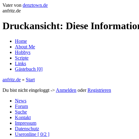
Vater von
denztown.de
anfritz.de
Druckansicht: Diese Informati
Home
About Me
Hobbys
Scripte
Links
Gästebuch [0]
anfritz.de
»
Start
Du bist nicht eingeloggt ->
Anmelden
oder
Registrieren
News
Forum
Suche
Kontakt
Impressum
Datenschutz
Useronline [ 0/2 ]