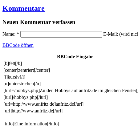
Kommentare
Neuen Kommentar verfassen
Name: *
E-Mail: (wird nic
BBCode
öffnen
BBCode Eingabe
[b]fett[/b]
[center]zentriert[/center]
[i]kursiv[/i]
[u]unterstrichen[/u]
[lurl=/hobbys.php]Zu den Hobbys auf anfritz.de im gleichen Fenster[/
[lurl]/hobbys.php[/lurl]
[url=http://www.anfritz.de]anfritz.de[/url]
[url]http://www.anfritz.de[/url]
[info]Eine Information[/info]