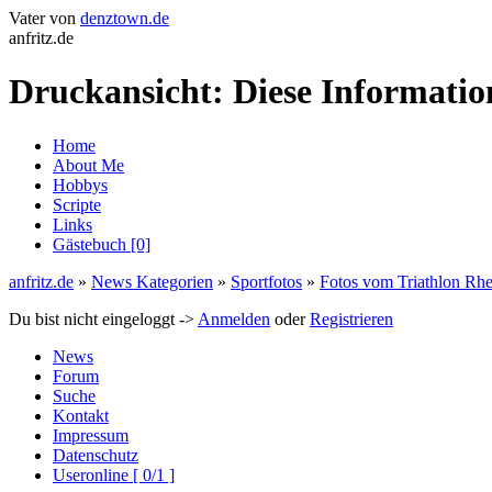
Vater von
denztown.de
anfritz.de
Druckansicht: Diese Informati
Home
About Me
Hobbys
Scripte
Links
Gästebuch [0]
anfritz.de
»
News Kategorien
»
Sportfotos
»
Fotos vom Triathlon Rhe
Du bist nicht eingeloggt ->
Anmelden
oder
Registrieren
News
Forum
Suche
Kontakt
Impressum
Datenschutz
Useronline [ 0/1 ]