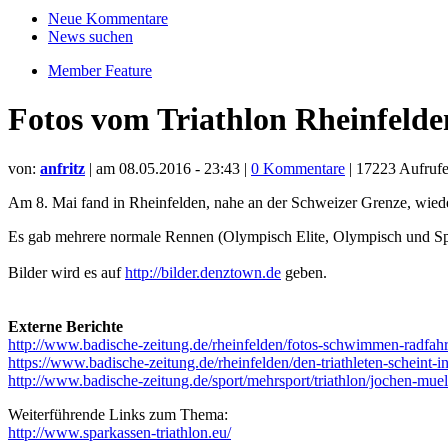
Neue Kommentare
News suchen
Member Feature
Fotos vom Triathlon Rheinfelde
von:
anfritz
| am
08.05.2016 - 23:43
|
0 Kommentare
| 17223 Aufru
Am 8. Mai fand in Rheinfelden, nahe an der Schweizer Grenze, wieder
Es gab mehrere normale Rennen (Olympisch Elite, Olympisch und Spr
Bilder wird es auf
http://bilder.denztown.de
geben.
Externe Berichte
http://www.badische-zeitung.de/rheinfelden/fotos-schwimmen-radfahr
https://www.badische-zeitung.de/rheinfelden/den-triathleten-scheint-i
http://www.badische-zeitung.de/sport/mehrsport/triathlon/jochen-muel
Weiterführende Links zum Thema:
http://www.sparkassen-triathlon.eu/