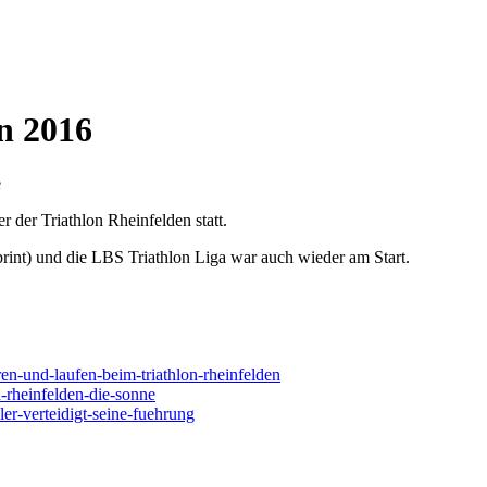
n 2016
fe
 der Triathlon Rheinfelden statt.
int) und die LBS Triathlon Liga war auch wieder am Start.
en-und-laufen-beim-triathlon-rheinfelden
n-rheinfelden-die-sonne
ler-verteidigt-seine-fuehrung