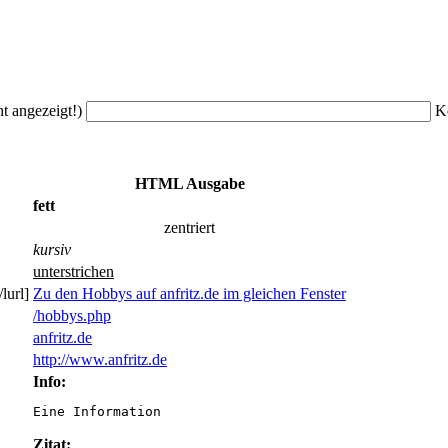
ht angezeigt!)
K
HTML Ausgabe
fett
zentriert
kursiv
unterstrichen
lurl]
Zu den Hobbys auf anfritz.de im gleichen Fenster
/hobbys.php
anfritz.de
http://www.anfritz.de
Info:
Eine Information
Zitat: