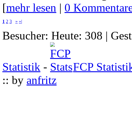
[
mehr lesen
|
0 Kommentar
1
2
3
»
»|
Besucher: Heute: 308 | Ges
Statistik
-
FCP Statisti
:: by
anfritz