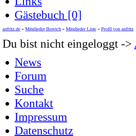
Links
Gästebuch [0]
anfritz.de
»
Mitglieder Bereich
»
Mitglieder Liste
»
Profil von anfritz
Du bist nicht eingeloggt ->
News
Forum
Suche
Kontakt
Impressum
Datenschutz